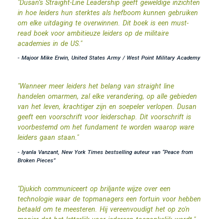
"Dusan’s Straight-Line Leadership geeft geweldige inzichten
in hoe leiders hun sterktes als hefboom kunnen gebruiken
om elke uitdaging te overwinnen. Dit boek is een must-
read boek voor ambitieuze leiders op de militaire
academies in de US."
- Majoor Mike Erwin, United States Army / West Point Military Academy
"Wanneer meer leiders het belang van straight line
handelen omarmen, zal elke verandering, op alle gebieden
van het leven, krachtiger zijn en soepeler verlopen. Dusan
geeft een voorschrift voor leiderschap. Dit voorschrift is
voorbestemd om het fundament te worden waarop ware
leiders gaan staan."
- Iyanla Vanzant, New York Times bestselling auteur van “Peace from
Broken Pieces”
"Djukich communiceert op briljante wijze over een
technologie waar de topmanagers een fortuin voor hebben
betaald om te meesteren. Hij vereenvoudigt het op zo'n