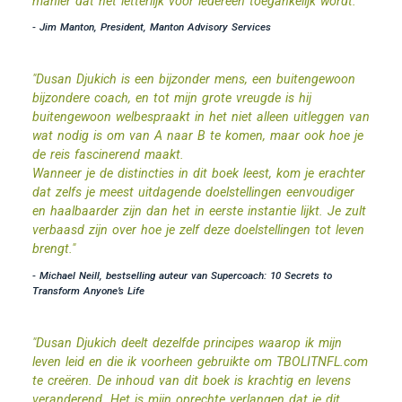
manier dat het letterlijk voor iedereen toegankelijk wordt."
- Jim Manton, President, Manton Advisory Services
"Dusan Djukich is een bijzonder mens, een buitengewoon
bijzondere coach, en tot mijn grote vreugde is hij
buitengewoon welbespraakt in het niet alleen uitleggen van
wat nodig is om van A naar B te komen, maar ook hoe je
de reis fascinerend maakt.
Wanneer je de distincties in dit boek leest, kom je erachter
dat zelfs je meest uitdagende doelstellingen eenvoudiger
en haalbaarder zijn dan het in eerste instantie lijkt. Je zult
verbaasd zijn over hoe je zelf deze doelstellingen tot leven
brengt."
- Michael Neill, bestselling auteur van Supercoach: 10 Secrets to
Transform Anyone’s Life
"Dusan Djukich deelt dezelfde principes waarop ik mijn
leven leid en die ik voorheen gebruikte om TBOLITNFL.com
te creëren. De inhoud van dit boek is krachtig en levens
veranderend. Het is mijn oprechte verlangen dat je dit