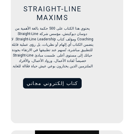
STRAIGHT-LINE
MAXIMS
يحتوي هذا الكتاب على 500 حكمة بالغة الأهمية من
دوسان ديوكيتش، مؤسس شركة Straight-Line
Coaching ومؤلف كتاب Straight-Line Leadership. لا
يتضمن الكتاب أي إلهام أو نظريات، بل رؤى عملية قابلة
للتطبيق مباشرة، تُسهم عند تطبيقها في الارتقاء بجودة
حياتك إلى مستوى أعلى. صُممت مبادئ Straight-Line
خصيصاً لقادة الأعمال، ورواد الأعمال، والأفراد
الملتزمين الذين يختارون بوعي عيش حياة فعّالة للغاية.
كتاب إلكتروني مجاني